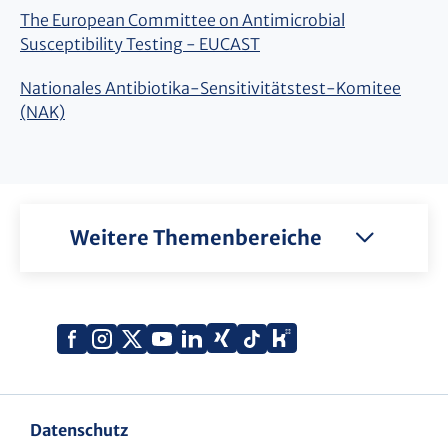
The European Committee on Antimicrobial
Susceptibility Testing - EUCAST
Nationales Antibiotika-Sensitivitätstest-Komitee
(NAK)
Weitere Themenbereiche
Xing
Kununu
Facebook
Instagram
X
YouTube
LinkedIn
Tiktok
(Twitter)
Datenschutz